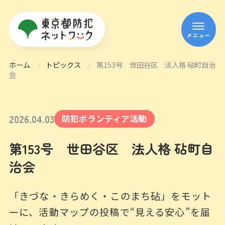
メニュー
ホーム
トピックス
第153号 世田谷区 法人格 砧町自治
会
2026
.
04
.
03
防犯ボランティア活動
第153号 世田谷区 法人格 砧町自
治会
「きづな・きらめく・このまち砧」をモット
ーに、活動マップの投稿で“見える安心”を届